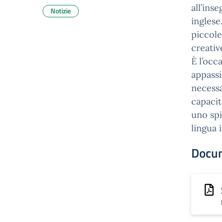
all’ins
Notizie
inglese
piccole
creativ
È l’occ
appassi
necessa
capacit
uno spi
lingua 
Docu