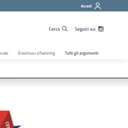
Accedi
Cerca
Seguici su:
acale
Erasmus+ eTwinning
Tutti gli argomenti