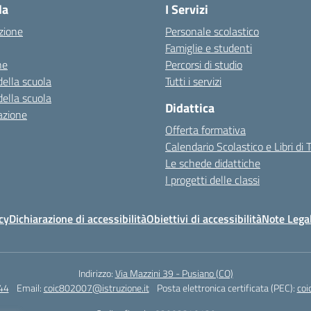
la
I Servizi
zione
Personale scolastico
Famiglie e studenti
ne
Percorsi di studio
della scuola
Tutti i servizi
della scuola
Didattica
azione
Offerta formativa
Calendario Scolastico e Libri di 
Le schede didattiche
I progetti delle classi
cy
Dichiarazione di accessibilità
Obiettivi di accessibilità
Note Legal
Indirizzo:
Via Mazzini 39 - Pusiano (CO)
44
Email:
coic802007@istruzione.it
Posta elettronica certificata (PEC):
coi