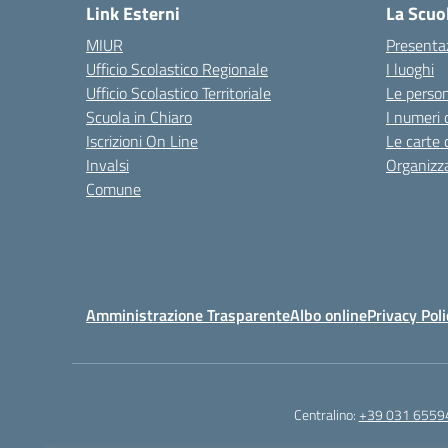
Link Esterni
La Scuo
MIUR
Presenta
Ufficio Scolastico Regionale
I luoghi
Ufficio Scolastico Territoriale
Le perso
Scuola in Chiaro
I numeri 
Iscrizioni On Line
Le carte 
Invalsi
Organizz
Comune
Amministrazione Trasparente
Albo online
Privacy Poli
Centralino:
+39 031 6559