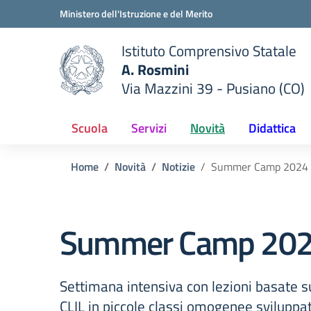
Vai ai contenuti
Vai al menu di navigazione
Vai al footer
Ministero dell'Istruzione e del Merito
Istituto Comprensivo Statale
A. Rosmini
Via Mazzini 39 - Pusiano (CO)
 della scuola
— Visita la pagina iniziale del
Scuola
Servizi
Novità
Didattica
Home
Novità
Notizie
Summer Camp 2024
Summer Camp 20
Settimana intensiva con lezioni basate 
CLIL in piccole classi omogenee sviluppat