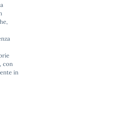
ua
n
he,
enza
prie
à, con
mente in