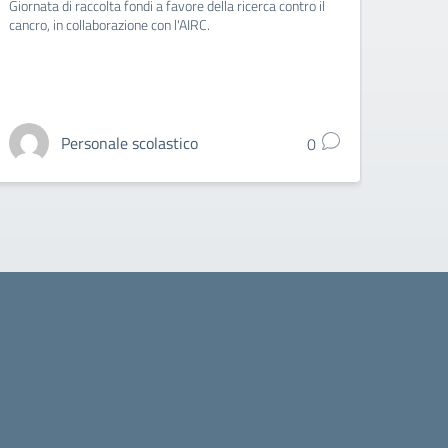
Giornata di raccolta fondi a favore della ricerca contro il
Venerd
cancro, in collaborazione con l'AIRC.
le Aran
AIRC.
Personale scolastico
0