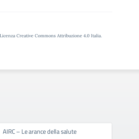
o Licenza Creative Commons Attribuzione 4.0 Italia.
AIRC – Le arance della salute
Le a