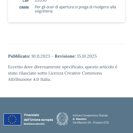
CAP
Per gli orari di apertura si prega di rivolgersi alla
ORARI
segreteria
Pubblicato:
10.11.2023
-
Revisione:
15.10.2025
Eccetto dove diversamente specificato, questo articolo è
stato rilasciato sotto Licenza Creative Commons
Attribuzione 4.0 Italia.
Istituto Comprensivo Statale
A. Rosmini
Via Mazzini 39 - Pusiano (CO)
— Visita la pagina iniziale della scuola