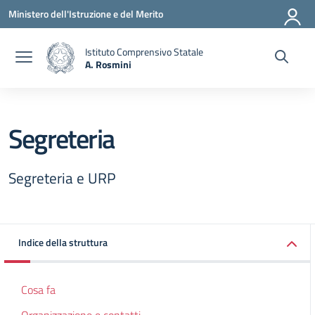
Vai ai contenuti
Vai al menu di navigazione
Vai al footer
Ministero dell'Istruzione e del Merito
Istituto Comprensivo Statale
A. Rosmini
— Visita la pagina iniziale della scuola
Segreteria
Segreteria e URP
Indice della struttura
Cosa fa