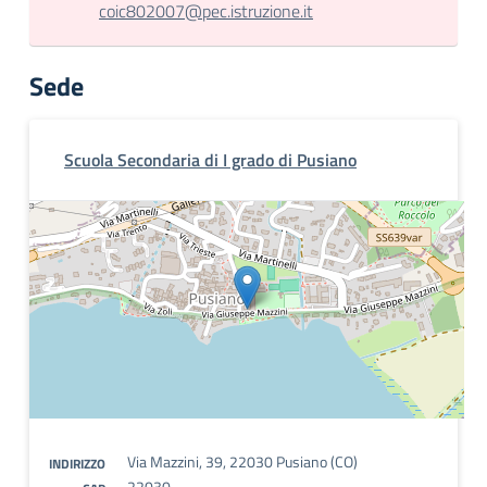
coic802007@pec.istruzione.it
Sede
Scuola Secondaria di I grado di Pusiano
Via Mazzini, 39, 22030 Pusiano (CO)
INDIRIZZO
22030