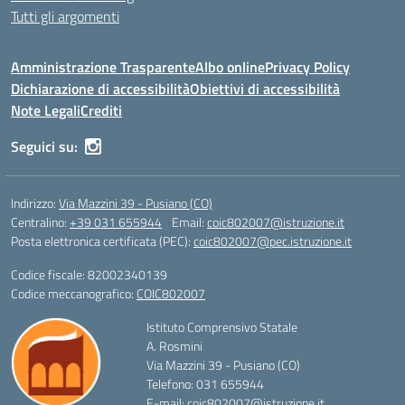
Tutti gli argomenti
Amministrazione Trasparente
Albo online
Privacy Policy
Dichiarazione di accessibilità
Obiettivi di accessibilità
Note Legali
Crediti
Seguici su:
Indirizzo:
Via Mazzini 39 - Pusiano (CO)
Centralino:
+39 031 655944
Email:
coic802007@istruzione.it
Posta elettronica certificata (PEC):
coic802007@pec.istruzione.it
Codice fiscale: 82002340139
Codice meccanografico:
COIC802007
Istituto Comprensivo Statale
A. Rosmini
Via Mazzini 39 - Pusiano (CO)
Telefono: 031 655944
E-mail: coic802007@istruzione.it