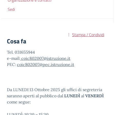
Organizzazione e contatti
Sedi
Stampa / Condividi
Cosa fa
Tel. 031655944
e-mail:
coic802007@istruzione.it
PEC:
coic802007@pec.istruzione.it
Da LUNEDI 13 Ottobre 2025 gli uffici di segreteria
saranno aperti al pubblico dal
LUNEDÌ
al
VENERDÌ
come segue:
LUNEDÌ: 10:30 – 15:30