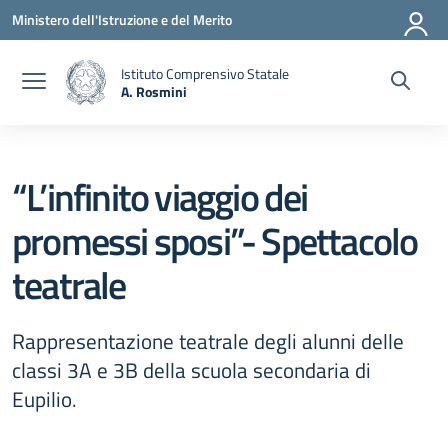
Vai ai contenuti
Vai al menu di navigazione
Vai al footer
Ministero dell'Istruzione e del Merito
Istituto Comprensivo Statale
A. Rosmini
— Visita la pagina iniziale della scuola
“L’infinito viaggio dei
promessi sposi”- Spettacolo
teatrale
Rappresentazione teatrale degli alunni delle
classi 3A e 3B della scuola secondaria di
Eupilio.