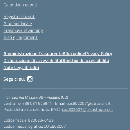
Calendario eventi
Registro Docenti
Albo Sindacale
Erasmus+ eTwinning
Tutti gli argomenti
Amministrazione Trasparente
Albo online
Privacy Policy
Dichiarazione di accessibilità
Obiettivi di accessibilità
Note Legali
Crediti
Seguici su:
Indirizzo:
Via Mazzini 39 - Pusiano (CO)
Centralino:
+39 031 655944
Email:
coic802007@istruzione.it
Posta elettronica certificata (PEC):
coic802007@pec.istruzione.it
Codice fiscale: 82002340139
Codice meccanografico:
COIC802007