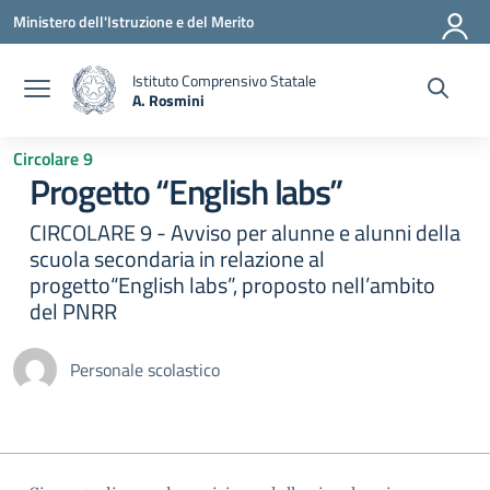
Vai ai contenuti
Vai al menu di navigazione
Vai al footer
Ministero dell'Istruzione e del Merito
Istituto Comprensivo Statale
A. Rosmini
— Visita la pagina iniziale della scuola
Circolare 9
Progetto “English labs”
CIRCOLARE 9 - Avviso per alunne e alunni della
scuola secondaria in relazione al
progetto“English labs”, proposto nell’ambito
del PNRR
Personale scolastico