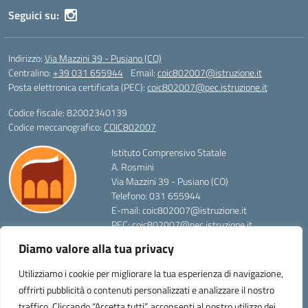
Seguici su:
Indirizzo:
Via Mazzini 39 - Pusiano (CO)
Centralino:
+39 031 655944
Email:
coic802007@istruzione.it
Posta elettronica certificata (PEC):
coic802007@pec.istruzione.it
Codice fiscale: 82002340139
Codice meccanografico:
COIC802007
Istituto Comprensivo Statale
A. Rosmini
Via Mazzini 39 - Pusiano (CO)
Telefono: 031 655944
E-mail: coic802007@istruzione.it
PEC: coic802007@pec.istruzione.it
Codice Meccanografico: COIC802007
Diamo valore alla tua privacy
Codice Fiscale: 82002340139
FAX: 031657136
Utilizziamo i cookie per migliorare la tua esperienza di navigazione,
offrirti pubblicità o contenuti personalizzati e analizzare il nostro
traffico. Cliccando “Accetta tutti”, acconsenti al nostro utilizzo dei