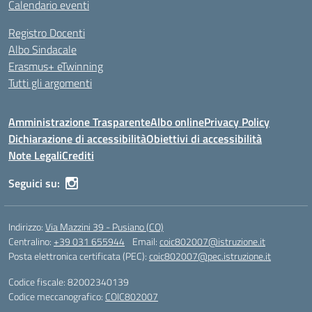
Calendario eventi
Registro Docenti
Albo Sindacale
Erasmus+ eTwinning
Tutti gli argomenti
Amministrazione Trasparente
Albo online
Privacy Policy
Dichiarazione di accessibilità
Obiettivi di accessibilità
Note Legali
Crediti
Seguici su:
Indirizzo:
Via Mazzini 39 - Pusiano (CO)
Centralino:
+39 031 655944
Email:
coic802007@istruzione.it
Posta elettronica certificata (PEC):
coic802007@pec.istruzione.it
Codice fiscale: 82002340139
Codice meccanografico:
COIC802007