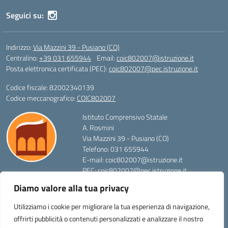
Seguici su:
Indirizzo:
Via Mazzini 39 - Pusiano (CO)
Centralino:
+39 031 655944
Email:
coic802007@istruzione.it
Posta elettronica certificata (PEC):
coic802007@pec.istruzione.it
Codice fiscale: 82002340139
Codice meccanografico:
COIC802007
Istituto Comprensivo Statale
A. Rosmini
Via Mazzini 39 - Pusiano (CO)
Telefono: 031 655944
E-mail: coic802007@istruzione.it
PEC: coic802007@pec.istruzione.it
Codice Meccanografico: COIC802007
Diamo valore alla tua privacy
Codice Fiscale: 82002340139
FAX: 031657136
Utilizziamo i cookie per migliorare la tua esperienza di navigazione,
offrirti pubblicità o contenuti personalizzati e analizzare il nostro