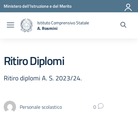
Vai ai contenuti
Vai al menu di navigazione
Vai al footer
Ministero dell'Istruzione e del Merito
Istituto Comprensivo Statale
A. Rosmini
— Visita la pagina iniziale della scuola
Ritiro Diplomi
Ritiro diplomi A. S. 2023/24.
Personale scolastico
0