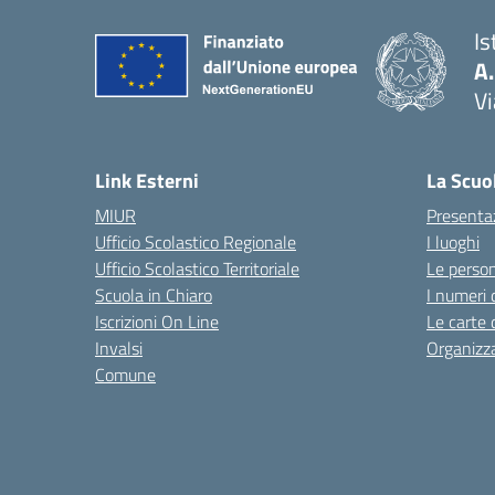
Is
A
Vi
— 
Link Esterni
La Scuo
MIUR
Presenta
Ufficio Scolastico Regionale
I luoghi
Ufficio Scolastico Territoriale
Le perso
Scuola in Chiaro
I numeri 
Iscrizioni On Line
Le carte 
Invalsi
Organizz
Comune