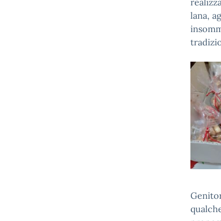
realizz
lana, a
insomma
tradizi
Genitor
qualche