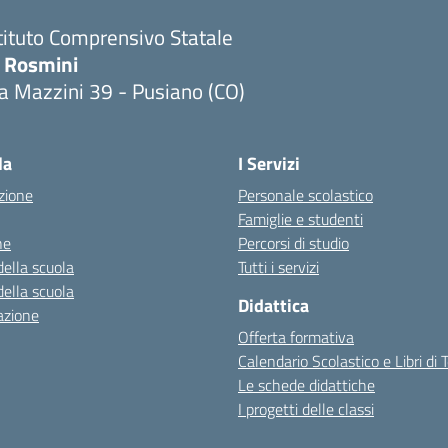
tituto Comprensivo Statale
. Rosmini
a Mazzini 39 - Pusiano (CO)
Visita la pagina iniziale della scuola
la
I Servizi
zione
Personale scolastico
Famiglie e studenti
ne
Percorsi di studio
della scuola
Tutti i servizi
della scuola
Didattica
azione
Offerta formativa
Calendario Scolastico e Libri di 
Le schede didattiche
I progetti delle classi