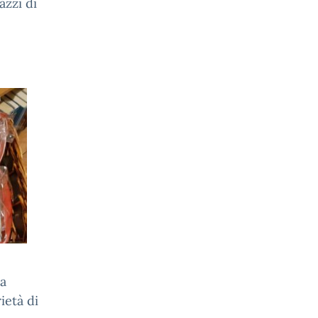
azzi di
 a
ietà di