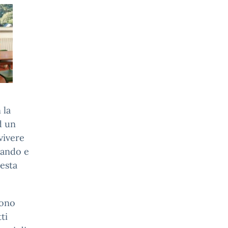
 la
d un
vivere
irando e
uesta
sono
ti