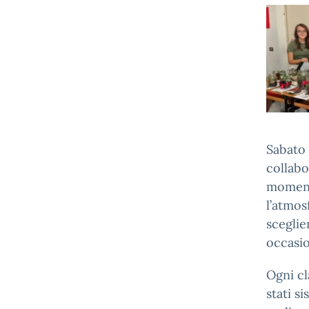
Sabato 
collabo
momento
l’atmos
sceglie
occasi
Ogni cl
stati si