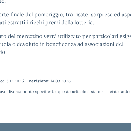
te.
arte finale del pomeriggio, tra risate, sorprese ed asp
ti estratti i ricchi premi della lotteria.
vato del mercatino verrà utilizzato per particolari esi
cuola e devoluto in beneficenza ad associazioni del
io.
o:
18.12.2025
-
Revisione:
14.03.2026
ove diversamente specificato, questo articolo è stato rilasciato sott