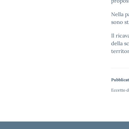
propos
Nella p
sono sta
Il rica
della s
territor
Pubblicat
Eccetto d