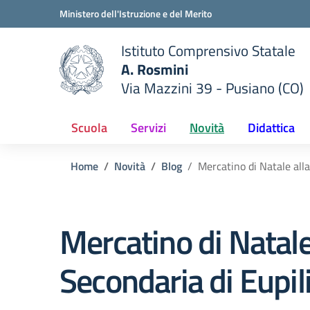
Vai ai contenuti
Vai al menu di navigazione
Vai al footer
Ministero dell'Istruzione e del Merito
Istituto Comprensivo Statale
A. Rosmini
Via Mazzini 39 - Pusiano (CO)
 della scuola
— Visita la pagina iniziale del
Scuola
Servizi
Novità
Didattica
Home
Novità
Blog
Mercatino di Natale alla
Mercatino di Natale
Secondaria di Eupil