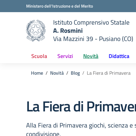
Vai ai contenuti
Vai al menu di navigazione
Vai al footer
Ministero dell'Istruzione e del Merito
Istituto Comprensivo Statale
A. Rosmini
Via Mazzini 39 - Pusiano (CO)
 della scuola
— Visita la pagina iniziale del
Scuola
Servizi
Novità
Didattica
Home
Novità
Blog
La Fiera di Primavera
La Fiera di Primave
Alla Fiera di Primavera giochi, scienza e 
condivisione.