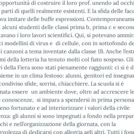
’opportunità di costruire il loro prof. unendo ad occhi
 parti di quelli realmente esistenti. E la sfida delle fac
va imitare delle buffe espressioni. Contemporaneam
, alcuni studenti delle classi prima b, prima c e secon
avano i loro lavori scientifici. Qui, si potevano ammir
ici modellini di virus e di cellule, con in sottofondo de
li canzoni a tema inventate dalla classe 1B. Anche l’es
mi della lotteria ha tenuto molti col fiato sospeso. Gli
vi della Fiera sono stati pienamente raggiunti: ci si è d
nsieme in un clima festoso: alunni, genitori ed insegna
ondiviso sfide, sorrisi, chiacchiere. La scuola si è
ata essere un ambiente dove, oltre ad accrescere l
 conoscenze, si impara a spendersi in prima persona
eno fortunato e ad interiorizzare i valori della civile
nza: gli alunni si sono impegnati a fondo nella prepa
chi e nell’organizzazione della giornata, con la
volezza di dedicarsi con allegria agli altri. Tutti i fon