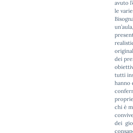
avuto l
le varie
Bisogna
un’aula
present
realist
origina
dei pre
obietti
tutti i
hanno c
conferm
proprie
chi è m
convive
dei gio
consape