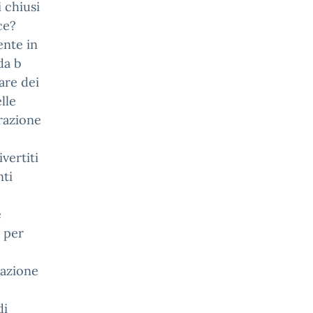
 chiusi
ce?
ente in
da b
are dei
lle
trazione
ivertiti
nti
e
 per
razione
di