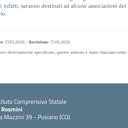
i, infatti, saranno destinati ad alcune associazioni del
io.
o:
27.05.2026
-
Revisione:
27.05.2026
ove diversamente specificato, questo articolo è stato rilasciato sott
tituto Comprensivo Statale
. Rosmini
a Mazzini 39 - Pusiano (CO)
Visita la pagina iniziale della scuola