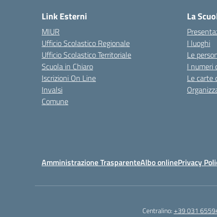
Link Esterni
La Scuo
MIUR
Presenta
Ufficio Scolastico Regionale
I luoghi
Ufficio Scolastico Territoriale
Le perso
Scuola in Chiaro
I numeri 
Iscrizioni On Line
Le carte 
Invalsi
Organizz
Comune
Amministrazione Trasparente
Albo online
Privacy Poli
Centralino:
+39 031 6559