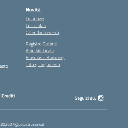
Novità
Le notizie
Le circolari
Calendario eventi
Registro Docenti
Albo Sindacale
Erasmus+ eTwinning
Tutti gli argomenti
Testo
i
Crediti
Seguici su:
c802007@pec.istruzione.it