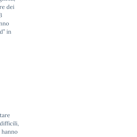
re dei
3
anno
d” in
ntare
fficili,
i hanno