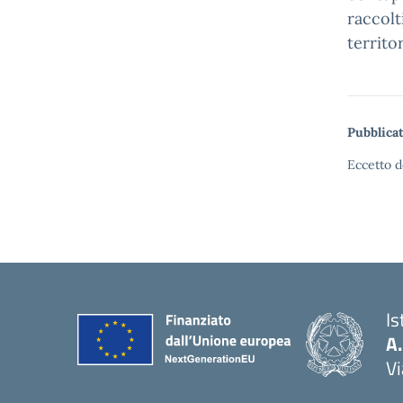
raccolt
territor
Pubblicat
Eccetto d
Is
A
Vi
— 