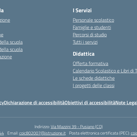
la
I Servizi
zione
Personale scolastico
Famiglie e studenti
ne
Percorsi di studio
della scuola
Tutti i servizi
della scuola
Didattica
azione
Offerta formativa
Calendario Scolastico e Libri di 
Le schede didattiche
I progetti delle classi
cy
Dichiarazione di accessibilità
Obiettivi di accessibilità
Note Legal
Indirizzo:
Via Mazzini 39 - Pusiano (CO)
44
Email:
coic802007@istruzione.it
Posta elettronica certificata (PEC):
coi