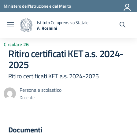
Vai ai contenuti
Vai al menu di navigazione
Vai al footer
Ministero dell'Istruzione e del Merito
Istituto Comprensivo Statale
A. Rosmini
— Visita la pagina iniziale della scuola
Circolare 26
Ritiro certificati KET a.s. 2024-
2025
Ritiro certificati KET a.s. 2024-2025
Personale scolastico
Docente
Documenti