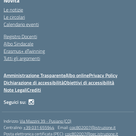
Novità
Le notizie
Le circolari
Calendario eventi
Registro Docenti
Albo Sindacale
Erasmus+ eTwinning
Tutti gli argomenti
Amministrazione Trasparente
Albo online
Privacy Policy
Dichiarazione di accessibilità
Obiettivi di accessibilità
Note Legali
Crediti
Seguici su:
Indirizzo:
Via Mazzini 39 - Pusiano (CO)
Centralino:
+39 031 655944
Email:
coic802007@istruzione.it
Posta elettronica certificata (PEC):
coic802007@pec.istruzione.it