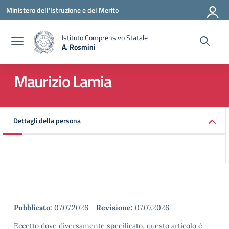
Vai ai contenuti
Vai al menu di navigazione
Vai al footer
Ministero dell'Istruzione e del Merito
Istituto Comprensivo Statale
A. Rosmini
— Visita la pagina iniziale della scuola
Maurizio Lamia
Dettagli della persona
Pubblicato:
07.07.2026
-
Revisione:
07.07.2026
Eccetto dove diversamente specificato, questo articolo è