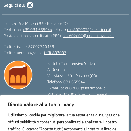
Seguici su:
Indirizzo:
Via Mazzini 39 - Pusiano (CO)
Centralino:
+39 031 655944
Email:
coic802007@istruzione.it
Posta elettronica certificata (PEC):
coic802007@pec.istruzione.it
Codice fiscale: 82002340139
Codice meccanografico:
COIC802007
Istituto Comprensivo Statale
A. Rosmini
Via Mazzini 39 - Pusiano (CO)
Telefono: 031 655944
E-mail: coic802007@istruzione.it
PEC: coic802007@pec.istruzione.it
Codice Meccanografico: COIC802007
Diamo valore alla tua privacy
Codice Fiscale: 82002340139
FAX: 031657136
Utilizziamo i cookie per migliorare la tua esperienza di navigazione,
offrirti pubblicità o contenuti personalizzati e analizzare il nostro
traffico. Cliccando “Accetta tutti”, acconsenti al nostro utilizzo dei