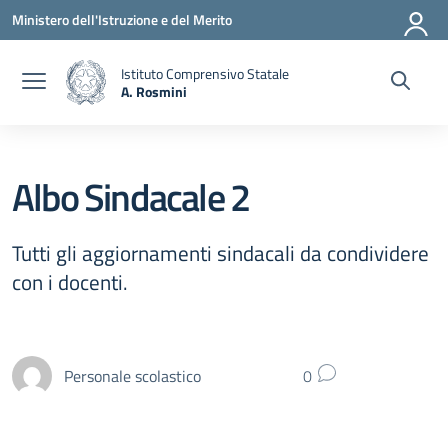
Vai ai contenuti
Vai al menu di navigazione
Vai al footer
Ministero dell'Istruzione e del Merito
Istituto Comprensivo Statale
A. Rosmini
— Visita la pagina iniziale della scuola
Albo Sindacale 2
Tutti gli aggiornamenti sindacali da condividere
con i docenti.
Personale scolastico
0