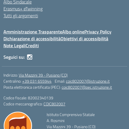
Albo Sindacale
Erasmus+ eTwinning
Tutti gli argomenti
Amministrazione Trasparente
Albo online
Privacy Policy
Dichiarazione di accessibilità
Obiettivi di accessibilità
Note Legali
Crediti
Seguici su:
Indirizzo:
Via Mazzini 39 - Pusiano (CO)
Centralino:
+39 031 655944
Email:
coic802007@istruzione.it
Posta elettronica certificata (PEC):
coic802007@pec.istruzione.it
Codice fiscale: 82002340139
Codice meccanografico:
COIC802007
Istituto Comprensivo Statale
A. Rosmini
Via Mazzini 39 - Pusiano (CO)