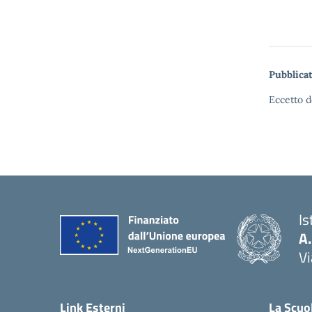
Pubblicat
Eccetto d
Is
A
Vi
— 
Link Esterni
La Scuo