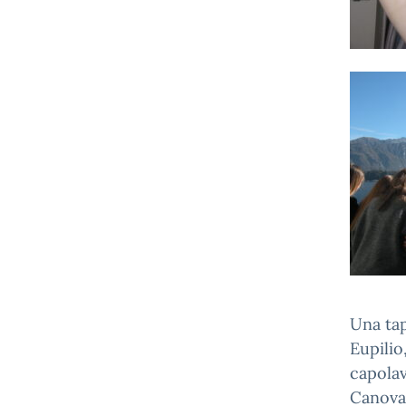
Una tap
Eupilio
capolav
Canova,