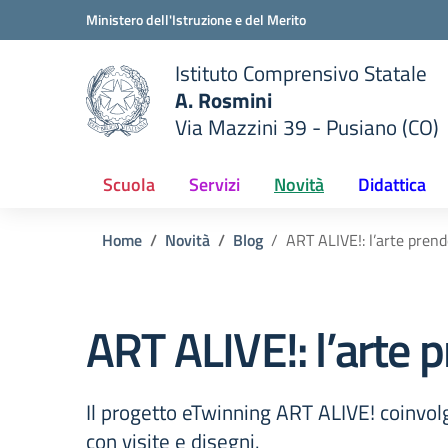
Vai ai contenuti
Vai al menu di navigazione
Vai al footer
Ministero dell'Istruzione e del Merito
Istituto Comprensivo Statale
A. Rosmini
Via Mazzini 39 - Pusiano (CO)
 della scuola
— Visita la pagina iniziale del
Scuola
Servizi
Novità
Didattica
Home
Novità
Blog
ART ALIVE!: l’arte prend
ART ALIVE!: l’arte 
Il progetto eTwinning ART ALIVE! coinvolge 
con visite e disegni.