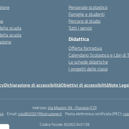
zione
Personale scolastico
Famiglie e studenti
ne
Percorsi di studio
della scuola
Tutti i servizi
della scuola
Didattica
azione
Offerta formativa
Calendario Scolastico e Libri di 
Le schede didattiche
I progetti delle classi
cy
Dichiarazione di accessibilità
Obiettivi di accessibilità
Note Legal
Indirizzo:
Via Mazzini 39 - Pusiano (CO)
44
Email:
coic802007@istruzione.it
Posta elettronica certificata (PEC):
coi
Codice fiscale: 82002340139