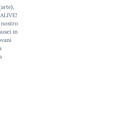
arte),
 ALIVE!
l nostro
musei in
ovani
a
a