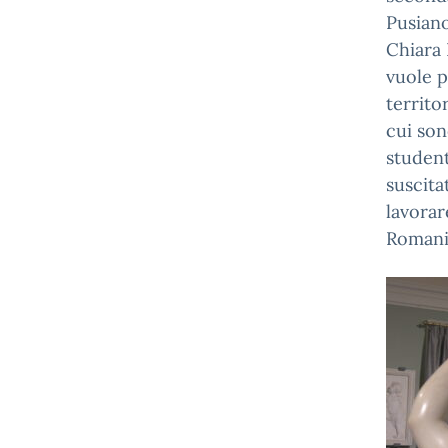
Pusiano
Chiara 
vuole p
territo
cui son
student
suscita
lavorar
Romani