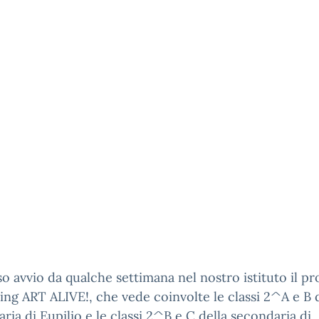
o avvio da qualche settimana nel nostro istituto il pr
ng ART ALIVE!, che vede coinvolte le classi 2^A e B d
ria di Eupilio e le classi 2^B e C della secondaria di