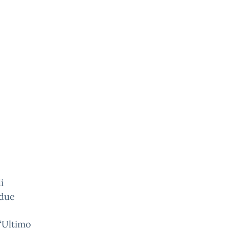
i
 due
 “Ultimo