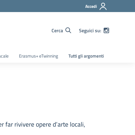
Accedi
Cerca
Seguici su:
acale
Erasmus+ eTwinning
Tutti gli argomenti
 far rivivere opere d’arte locali,