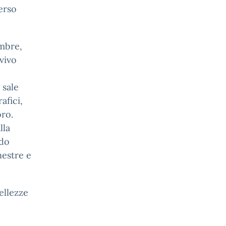
erso
embre,
 vivo
 sale
afici,
oro.
lla
ndo
nestre e
ellezze