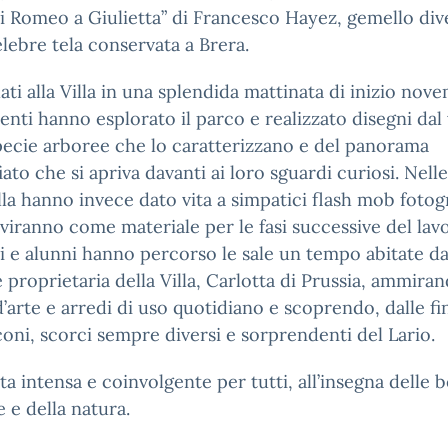
i Romeo a Giulietta” di Francesco Hayez, gemello div
elebre tela conservata a Brera.
ti alla Villa in una splendida mattinata di inizio nov
denti hanno esplorato il parco e realizzato disegni dal
pecie arboree che lo caratterizzano e del panorama
ato che si apriva davanti ai loro sguardi curiosi. Nelle
illa hanno invece dato vita a simpatici flash mob fotogr
viranno come materiale per le fasi successive del lav
 e alunni hanno percorso le sale un tempo abitate da
 proprietaria della Villa, Carlotta di Prussia, ammira
’arte e arredi di uso quotidiano e scoprendo, dalle fi
coni, scorci sempre diversi e sorprendenti del Lario.
ta intensa e coinvolgente per tutti, all’insegna delle b
e e della natura.