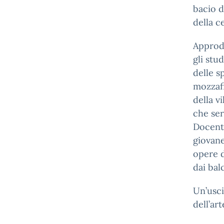
bacio d
della c
Approda
gli stu
delle s
mozzafi
della v
che ser
Docenti
giovane
opere d
dai bal
Un’usci
dell’art