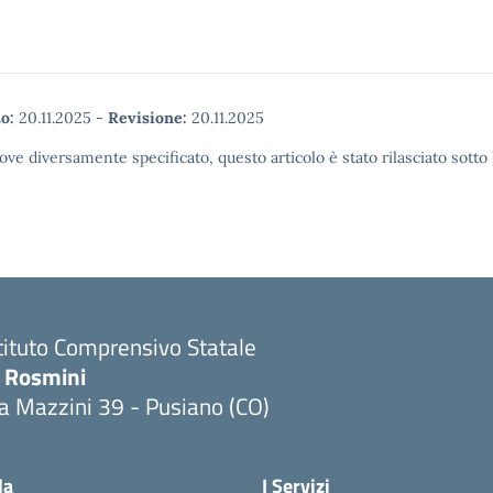
o:
20.11.2025
-
Revisione:
20.11.2025
ove diversamente specificato, questo articolo è stato rilasciato sott
tituto Comprensivo Statale
. Rosmini
a Mazzini 39 - Pusiano (CO)
Visita la pagina iniziale della scuola
la
I Servizi