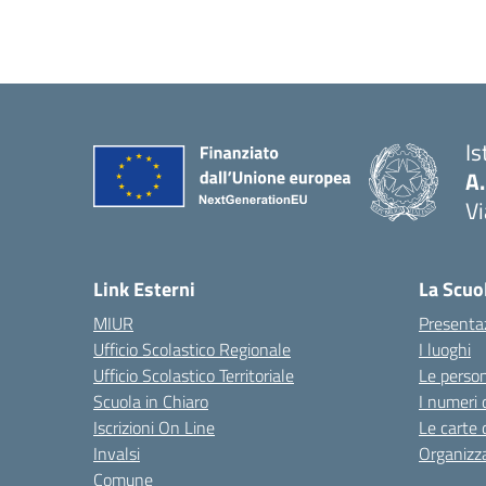
Is
A
Vi
— 
Link Esterni
La Scuo
MIUR
Presenta
Ufficio Scolastico Regionale
I luoghi
Ufficio Scolastico Territoriale
Le perso
Scuola in Chiaro
I numeri 
Iscrizioni On Line
Le carte 
Invalsi
Organizz
Comune