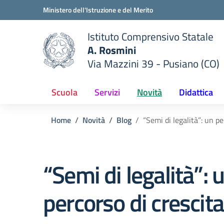
Vai ai contenuti
Vai al menu di navigazione
Vai al footer
Ministero dell'Istruzione e del Merito
Istituto Comprensivo Statale
A. Rosmini
Via Mazzini 39 - Pusiano (CO)
 della scuola
— Visita la pagina iniziale del
Scuola
Servizi
Novità
Didattica
Home
Novità
Blog
“Semi di legalità”: un pe
“Semi di legalità”: 
percorso di crescita 