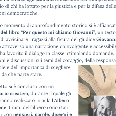
io di chi ha lottato per la giustizia e per la difesa dell
ioni democratiche.
o momento di approfondimento storico si è affiancat
 del libro “Per questo mi chiamo Giovanni”
, un testo
di avvicinare i ragazzi alla figura del giudice
Giovann
e
attraverso una narrazione coinvolgente e accessibile
 ha favorito il dialogo in classe, stimolando domande,
ioni e discussioni sui temi del coraggio, della responsa
le e dell’importanza di scegliere
da che parte stare.
etto si è concluso con un
orio creativo
, durante il quale gli
hanno realizzato in aula
l’Albero
one
. I rami dell’albero sono stati
ti con
pensieri, parole, disegni e