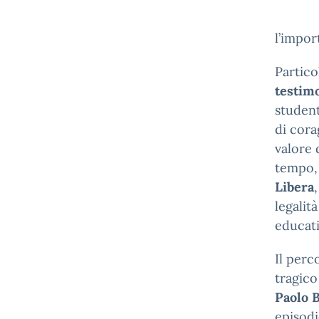
l’impor
Partico
testimo
student
di cora
valore 
tempo, 
Libera
legalit
educati
Il perc
tragico
Paolo 
episodi