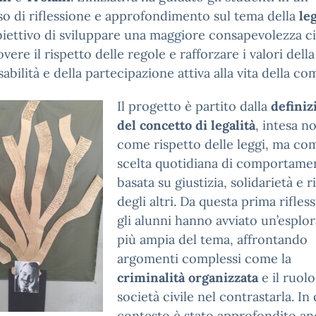
o di riflessione e approfondimento sul tema della
leg
biettivo di sviluppare una maggiore consapevolezza ci
ere il rispetto delle regole e rafforzare i valori della
abilità e della partecipazione attiva alla vita della co
Il progetto è partito dalla
definiz
del concetto di legalità
, intesa n
come rispetto delle leggi, ma co
scelta quotidiana di comportame
basata su giustizia, solidarietà e r
degli altri. Da questa prima rifles
gli alunni hanno avviato un’esplo
più ampia del tema, affrontando
argomenti complessi come la
criminalità organizzata
e il ruolo
società civile nel contrastarla. In
contesto è stato approfondito an