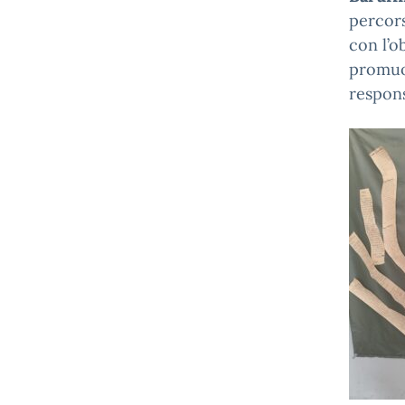
percors
con l’o
promuov
respons