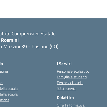
tituto Comprensivo Statale
. Rosmini
a Mazzini 39 - Pusiano (CO)
Visita la pagina iniziale della scuola
la
I Servizi
zione
Personale scolastico
Famiglie e studenti
ne
Percorsi di studio
della scuola
Tutti i servizi
della scuola
Didattica
azione
Offerta formativa