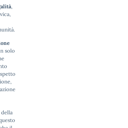
alità
,
vica,
munità.
ione
on solo
me
nto
ispetto
sione,
razione
 della
 questo
che il