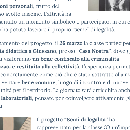
ioni personali
, frutto del
o svolto insieme. L’attività ha
entato un momento simbolico e partecipato, in cui 
 ha potuto lasciare il proprio “seme” di legalità.
namento del progetto, il
26 marzo
la classe partecipe
ta didattica a Giussano
, presso
“Casa Nostra”
, dove g
i visiteranno
un bene confiscato alla criminalità
zata e restituito alla collettività
. L’esperienza permet
concretamente come ciò che è stato sottratto alla m
diventare
bene comune
, luogo di incontro e di nuove
nità per il territorio. La giornata sarà arricchita anc
à laboratoriali
, pensate per coinvolgere attivamente gl
i.
Il progetto
“Semi di legalità”
ha
rappresentato per la classe 3B un’imp