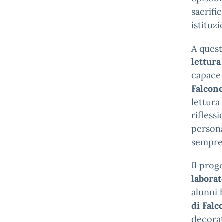
sacrific
istituz
A quest
lettura
capace 
Falcon
lettura
rifless
persona
sempre 
Il prog
laborat
alunni 
di Falc
decora