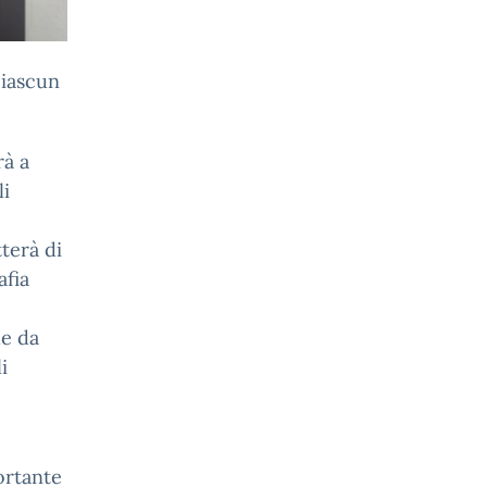
ciascun
rà a
li
terà di
afia
he da
i
ortante