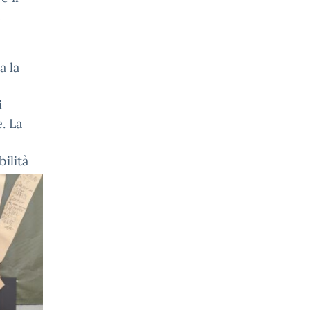
e
a la
i
. La
bilit
à