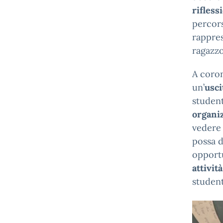
rifless
percors
rappres
ragazzo
A coro
un’
usci
student
organiz
vedere 
possa 
opportu
attivit
student