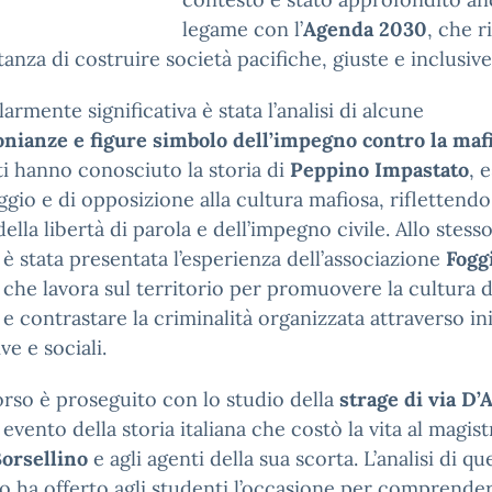
legame con l’
Agenda 2030
, che 
tanza di costruire società pacifiche, giuste e inclusive
larmente significativa è stata l’analisi di alcune
nianze e figure simbolo dell’impegno contro la maf
i hanno conosciuto la storia di
Peppino Impastato
, 
ggio e di opposizione alla cultura mafiosa, riflettendo
della libertà di parola e dell’impegno civile. Allo stess
è stata presentata l’esperienza dell’associazione
Fogg
, che lavora sul territorio per promuovere la cultura d
à e contrastare la criminalità organizzata attraverso ini
ve e sociali.
orso è proseguito con lo studio della
strage di via D’
 evento della storia italiana che costò la vita al magis
Borsellino
e agli agenti della sua scorta. L’analisi di qu
o ha offerto agli studenti l’occasione per comprender