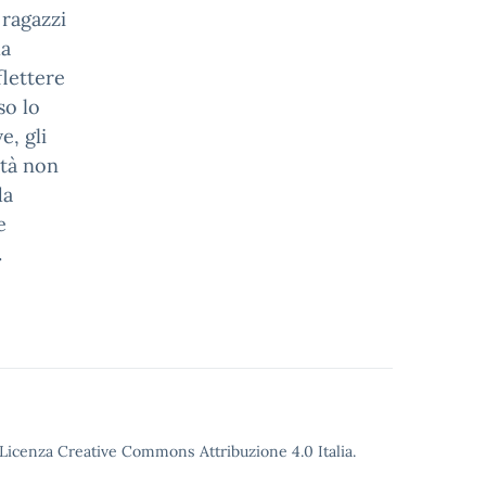
 ragazzi
la
flettere
so lo
e, gli
ità non
da
e
.
o Licenza Creative Commons Attribuzione 4.0 Italia.