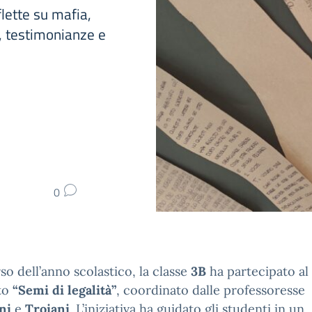
flette su mafia,
re, testimonianze e
0
so dell’anno scolastico, la classe
3B
ha partecipato al
to
“Semi di legalità”
, coordinato dalle professoresse
ni
e
Troiani
. L’iniziativa ha guidato gli studenti in un