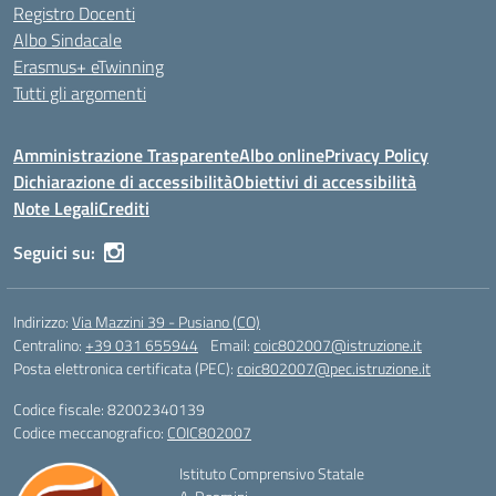
Registro Docenti
Albo Sindacale
Erasmus+ eTwinning
Tutti gli argomenti
Amministrazione Trasparente
Albo online
Privacy Policy
Dichiarazione di accessibilità
Obiettivi di accessibilità
Note Legali
Crediti
Seguici su:
Indirizzo:
Via Mazzini 39 - Pusiano (CO)
Centralino:
+39 031 655944
Email:
coic802007@istruzione.it
Posta elettronica certificata (PEC):
coic802007@pec.istruzione.it
Codice fiscale: 82002340139
Codice meccanografico:
COIC802007
Istituto Comprensivo Statale