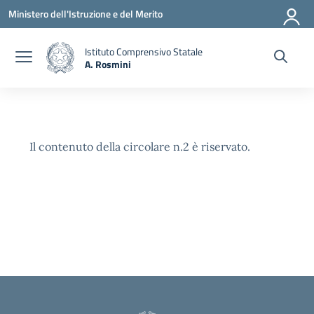
Vai ai contenuti
Vai al menu di navigazione
Vai al footer
Ministero dell'Istruzione e del Merito
Istituto Comprensivo Statale
A. Rosmini
— Visita la pagina iniziale della scuola
Il contenuto della circolare n.2 è riservato.